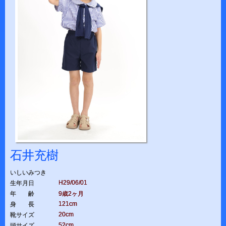
石井充樹
いしいみつき
H29/06/01
生年月日
年 齢
9歳2ヶ月
121cm
身 長
20cm
靴サイズ
52cm
頭サイズ