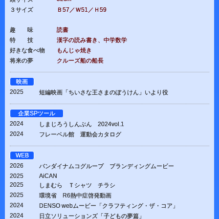
３サイズ
Ｂ57／Ｗ51／Ｈ59
趣 味
読書
特 技
漢字の読み書き、中学数学
好きな食べ物
もんじゃ焼き
将来の夢
クルーズ船の船長
映画
2025
短編映画「ちいさな王さまのぼうけん」いより役
企業SPツール
2024
しまじろうしんぶん 2024vol.1
2024
フレーベル館 運動会カタログ
WEB
2026
バンダイナムコグループ ブランディングムービー
2025
AiCAN
2025
しまむら Ｔシャツ チラシ
2025
環境省 R6熱中症啓発動画
2024
DENSO webムービー「クラフティング・ザ・コア」
2024
日立ソリューションズ「子どもの夢篇」