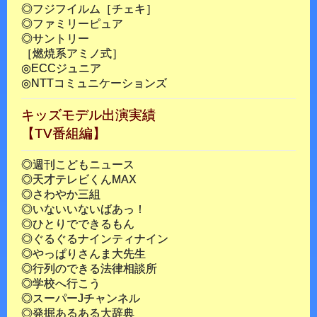
◎フジフイルム［チェキ］
◎ファミリーピュア
◎サントリー
［燃焼系アミノ式］
◎ECCジュニア
◎NTTコミュニケーションズ
キッズモデル出演実績
【TV番組編】
◎週刊こどもニュース
◎天才テレビくんMAX
◎さわやか三組
◎いないいないばあっ！
◎ひとりでできるもん
◎ぐるぐるナインティナイン
◎やっぱりさんま大先生
◎行列のできる法律相談所
◎学校へ行こう
◎スーパーJチャンネル
◎発掘あるある大辞典