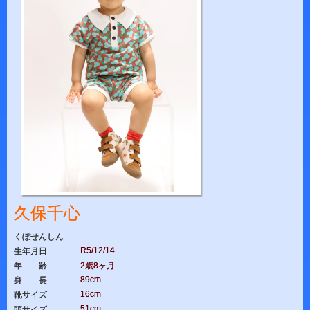
久保千心
くぼせんしん
R5/12/14
生年月日
年 齢
2歳8ヶ月
89cm
身 長
16cm
靴サイズ
51cm
頭サイズ