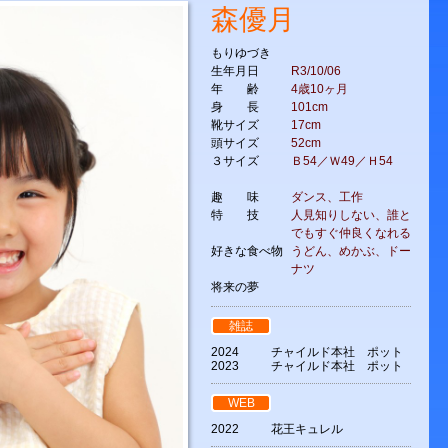
森優月
もりゆづき
生年月日
R3/10/06
年 齢
4歳10ヶ月
身 長
101cm
靴サイズ
17cm
頭サイズ
52cm
３サイズ
Ｂ54／Ｗ49／Ｈ54
趣 味
ダンス、工作
特 技
人見知りしない、誰と
でもすぐ仲良くなれる
好きな食べ物
うどん、めかぶ、ドー
ナツ
将来の夢
雑誌
2024
チャイルド本社 ポット
2023
チャイルド本社 ポット
WEB
2022
花王キュレル