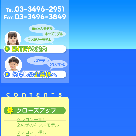
クレヨン一押し
女の子のキッズモデル
クレヨン一押し