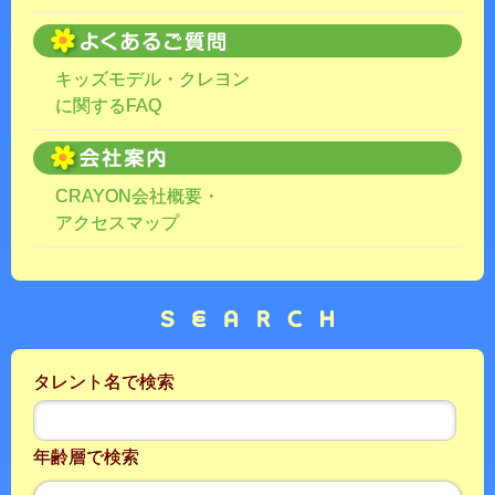
キッズモデル・クレヨン
に関するFAQ
CRAYON会社概要・
アクセスマップ
タレント名で検索
年齢層で検索