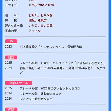
３サイズ
Ｂ60／Ｗ54／Ｈ65
趣 味
おり紙、お絵描き
特 技
測転、縄跳び
好きな食べ物
いちご、白いご飯
将来の夢
アイドル
TV
2023
TBS通販番組「キニナルチョイス」電気圧力鍋
雑誌
2025
フレーベル館 しぜん キンダーブック「いきものをさがそう」
2024
雑誌「美しいキモノ2024年夏号」・高島屋2024年七五三カタロ
グ
企業SPツール
2025
フレーベル館 2026冬のプレゼントカタログ
2024
フレーベル館 運動会カタログ
2024
マスセット総合カタログ
WEB