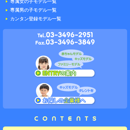
専属女の子モデル一覧
専属男の子モデル一覧
カンタン登録モデル一覧