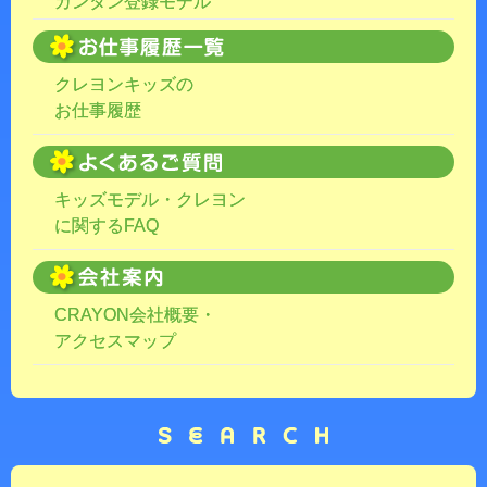
カンタン登録モデル
クレヨンキッズの
お仕事履歴
キッズモデル・クレヨン
に関するFAQ
CRAYON会社概要・
アクセスマップ