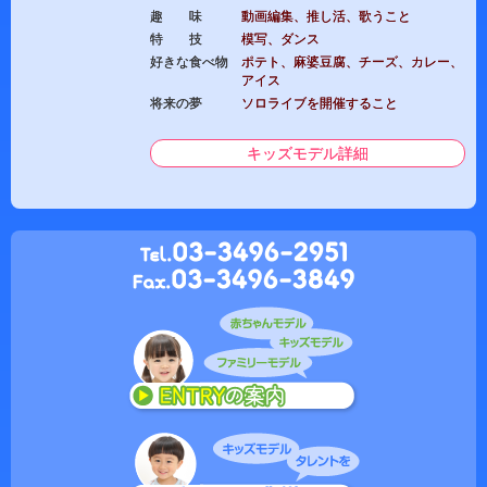
趣 味
動画編集、推し活、歌うこと
特 技
模写、ダンス
好きな食べ物
ポテト、麻婆豆腐、チーズ、カレー、
アイス
将来の夢
ソロライブを開催すること
キッズモデル詳細