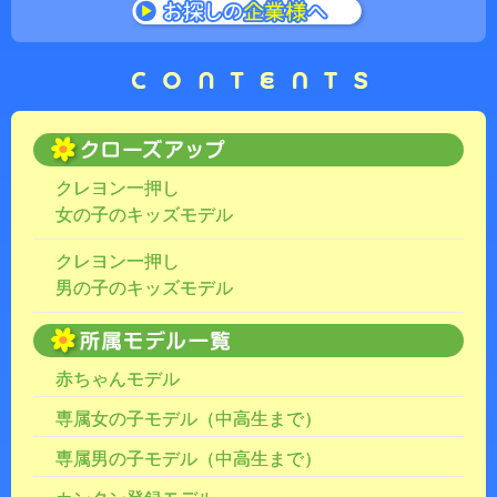
クレヨン一押し
女の子のキッズモデル
クレヨン一押し
男の子のキッズモデル
赤ちゃんモデル
専属女の子モデル（中高生まで）
専属男の子モデル（中高生まで）