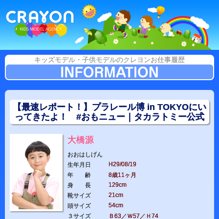
キッズモデル・子供モデルのクレヨンお仕事履歴
【最速レポート！】プラレール博 in TOKYOにい
ってきたよ！ #おもニュー｜タカラトミー公式
大橋源
おおはしげん
H29/08/19
生年月日
年 齢
8歳11ヶ月
129cm
身 長
21cm
靴サイズ
54cm
頭サイズ
３サイズ
Ｂ63／Ｗ57／Ｈ74