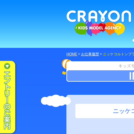
HOME
>
お仕事履歴
>
ニッケコルトンプラザ【
キッズ
ニッケコ