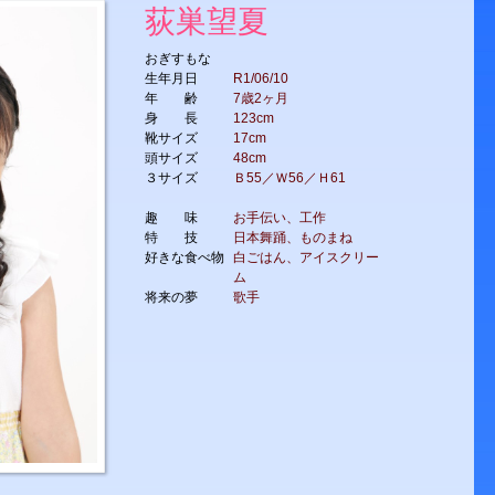
荻巣望夏
おぎすもな
生年月日
R1/06/10
年 齢
7歳2ヶ月
身 長
123cm
靴サイズ
17cm
頭サイズ
48cm
３サイズ
Ｂ55／Ｗ56／Ｈ61
趣 味
お手伝い、工作
特 技
日本舞踊、ものまね
好きな食べ物
白ごはん、アイスクリー
ム
将来の夢
歌手