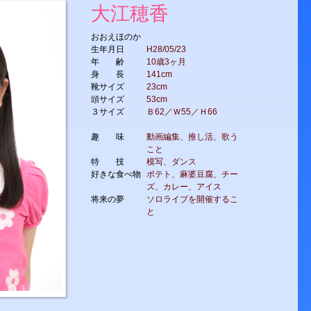
大江穂香
おおえほのか
生年月日
H28/05/23
年 齢
10歳3ヶ月
身 長
141cm
靴サイズ
23cm
頭サイズ
53cm
３サイズ
Ｂ62／Ｗ55／Ｈ66
趣 味
動画編集、推し活、歌う
こと
特 技
模写、ダンス
好きな食べ物
ポテト、麻婆豆腐、チー
ズ、カレー、アイス
将来の夢
ソロライブを開催するこ
と