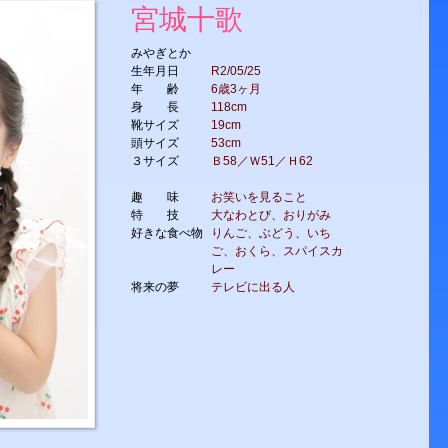
宮城十歌
みやぎとか
生年月日
R2/05/25
年 齢
6歳3ヶ月
身 長
118cm
靴サイズ
19cm
頭サイズ
53cm
３サイズ
Ｂ58／Ｗ51／Ｈ62
趣 味
お笑いを見ること
特 技
大なわとび、おりがみ
好きな食べ物
りんご、ぶどう、いち
ご、おくら、スパイスカ
レー
将来の夢
テレビに出る人