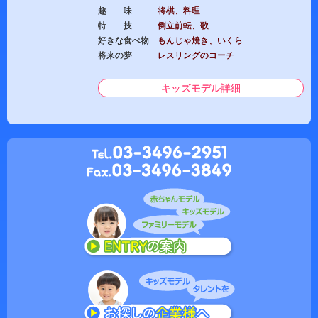
趣 味
将棋、料理
特 技
倒立前転、歌
好きな食べ物
もんじゃ焼き、いくら
将来の夢
レスリングのコーチ
キッズモデル詳細