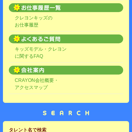
クレヨンキッズの
お仕事履歴
キッズモデル・クレヨン
に関するFAQ
CRAYON会社概要・
アクセスマップ
タレント名で検索